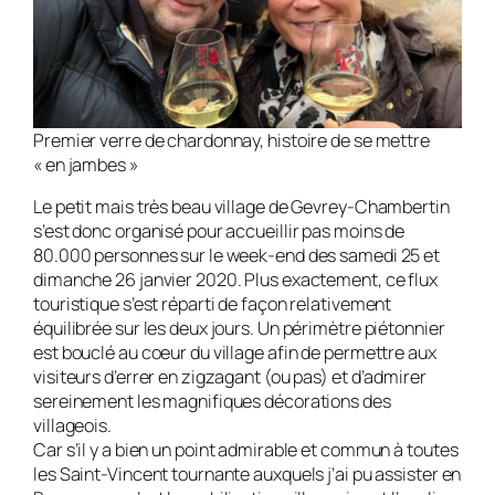
Premier verre de chardonnay, histoire de se mettre
« en jambes »
Le petit mais très beau village de Gevrey-Chambertin
s’est donc organisé pour accueillir pas moins de
80.000 personnes sur le week-end des samedi 25 et
dimanche 26 janvier 2020. Plus exactement, ce flux
touristique s’est réparti de façon relativement
équilibrée sur les deux jours. Un périmètre piétonnier
est bouclé au coeur du village afin de permettre aux
visiteurs d’errer en zigzagant (ou pas) et d’admirer
sereinement les magnifiques décorations des
villageois.
Car s’il y a bien un point admirable et commun à toutes
les Saint-Vincent tournante auxquels j’ai pu assister en