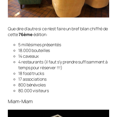
Que dire d’autre si ce n’est faire un bref bilan chiffré de
cette
76ème
édition:
5 millésimes présentés
18.000 bouteilles
14 caveaux
4 restaurants (il faut s’y prendre suffisamment à
temps pour réserver !!!)
18 food trucks
17 associations
800 bénévoles
80.000 visiteurs
Miam-Miam