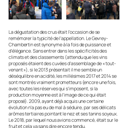
La dégustation des crus était l’occasion de se
remémorer la typicité de l’appellation. Le Gevrey-
Chambertin est synonyme à la fois de puissance et
d’élégance. Sans entrer dans les spécificités des
climats et des classements (attendu que les vins
proposés étaient des cuvées d’assemblage de « tout-
venant »), si le 2013 présentait il me semble un
déséquilibre en acidité, les millésimes 2017 et 2014 se
sont montrés vraiment prometteurs (encore une fois,
avec toutes les réserves qui s’imposent, si la
production moyenne est à l’image de ce qui était
proposé). 2009, ayant déjà acquis une certaine
évolution n’a pas eu de mal à séduire, par ses délicats
arômes tertiaires pointant le nez et ses tanins soyeux.
Le 2018, par lequel nous avions commencé, était sur le
fruit et cela va sans dire encore tendu.