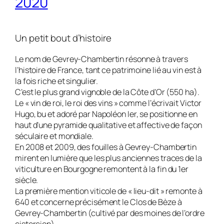
2020
Un petit bout d’histoire
Le nom de Gevrey-Chambertin résonne à travers
l’histoire de France, tant ce patrimoine lié au vin est à
la fois riche et singulier.
C’est le plus grand vignoble de la Côte d’Or (550 ha).
Le « vin de roi, le roi des vins » comme l’écrivait Victor
Hugo, bu et adoré par Napoléon Ier, se positionne en
haut d’une pyramide qualitative et affective de façon
séculaire et mondiale.
En 2008 et 2009, des fouilles à Gevrey-Chambertin
mirent en lumière que les plus anciennes traces de la
viticulture en Bourgogne remontent à la fin du 1er
siècle.
La première mention viticole de « lieu-dit » remonte à
640 et concerne précisément le Clos de Bèze à
Gevrey-Chambertin (cultivé par des moines de l’ordre