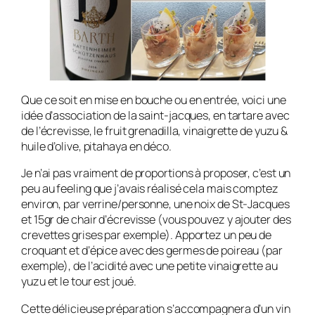
Que ce soit en mise en bouche ou en entrée, voici une
idée d’association de la saint-jacques, en tartare avec
de l’écrevisse, le fruit grenadilla, vinaigrette de yuzu &
huile d’olive, pitahaya en déco.
Je n’ai pas vraiment de proportions à proposer, c’est un
peu au feeling que j’avais réalisé cela mais comptez
environ, par verrine/personne, une noix de St-Jacques
et 15gr de chair d’écrevisse (vous pouvez y ajouter des
crevettes grises par exemple). Apportez un peu de
croquant et d’épice avec des germes de poireau (par
exemple), de l’acidité avec une petite vinaigrette au
yuzu et le tour est joué.
Cette délicieuse préparation s’accompagnera d’un vin