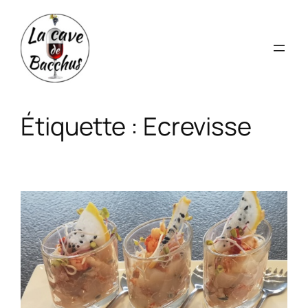
Aller
au
contenu
Étiquette :
Ecrevisse