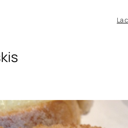
La 
kis