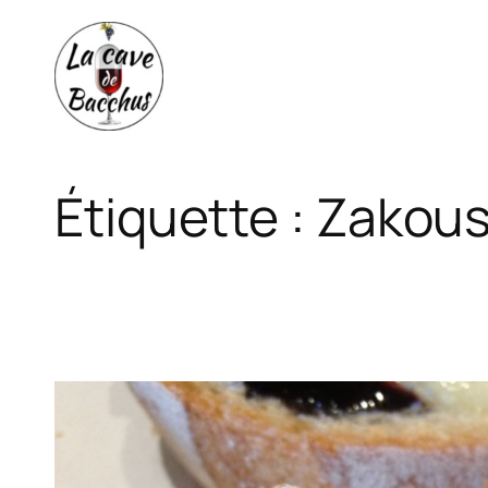
Aller
au
contenu
Étiquette :
Zakous