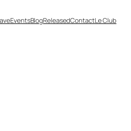
cave
Events
Blog
Released
Contact
Le Club