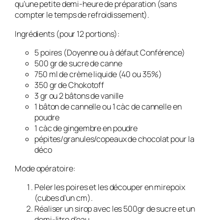
qu’une petite demi-heure de préparation (sans
compter le temps de refroidissement).
Ingrédients (pour 12 portions):
5 poires (Doyenne ou à défaut Conférence)
500 gr de sucre de canne
750 ml de crème liquide (40 ou 35%)
350 gr de Chokotoff
3 gr ou 2 bâtons de vanille
1 bâton de cannelle ou 1 càc de cannelle en
poudre
1 càc de gingembre en poudre
pépites/granules/copeaux de chocolat pour la
déco
Mode opératoire:
Peler les poires et les découper en mirepoix
(cubes d’un cm).
Réaliser un sirop avec les 500gr de sucre et un
demi-litre d’eau.