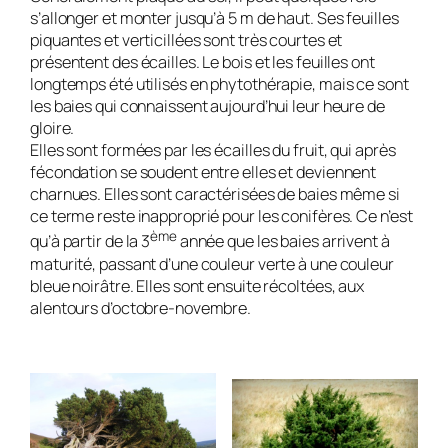
s’allonger et monter jusqu’à 5 m de haut. Ses feuilles
piquantes et verticillées sont très courtes et
présentent des écailles. Le bois et les feuilles ont
longtemps été utilisés en phytothérapie, mais ce sont
les baies qui connaissent aujourd’hui leur heure de
gloire.
Elles sont formées par les écailles du fruit, qui après
fécondation se soudent entre elles et deviennent
charnues. Elles sont caractérisées de baies même si
ce terme reste inapproprié pour les conifères. Ce n’est
ème
qu’à partir de la 3
année que les baies arrivent à
maturité, passant d’une couleur verte à une couleur
bleue noirâtre. Elles sont ensuite récoltées, aux
alentours d’octobre-novembre.