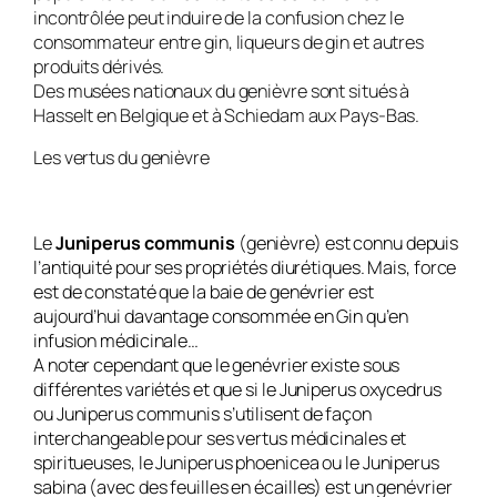
incontrôlée peut induire de la confusion chez le
consommateur entre gin, liqueurs de gin et autres
produits dérivés.
Des musées nationaux du genièvre sont situés à
Hasselt en Belgique et à Schiedam aux Pays-Bas.
Les vertus du genièvre
Le
Juniperus communis
(genièvre) est connu depuis
l’antiquité pour ses propriétés diurétiques. Mais, force
est de constaté que la baie de genévrier est
aujourd’hui davantage consommée en Gin qu’en
infusion médicinale…
A noter cependant que le genévrier existe sous
différentes variétés et que si le
Juniperus oxycedrus
ou
Juniperus communis
s’utilisent de façon
interchangeable pour ses vertus médicinales et
spiritueuses, le
Juniperus phoenicea
ou le
Juniperus
sabina
(avec des feuilles en écailles) est un genévrier