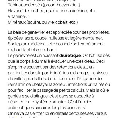
Tanins condensés (proanthocyanidols)
Flavonoïdes : rutine, quercétine, apigénine, etc.
Vitamine C
Minéraux (soufre, cuivre, cobalt, etc.)
La baie de genévrier est appréciée pour ses propriétés:
épicées, acre, douce, huileuse et légèrement amer.
Sur le plan médicinal, elle possède un tempérament
réchauffant et asséchant.
Le genièvre est un puissant
diurétique
. On l’utilise dès
que le corps à du mal à évacuer un excès d’eau. Ceci
s’exprime souvent par des rétentions d’eau, en
particulier dans la partie inférieure du corps – cuisses,
chevilles, pieds. Il est bénéfique pour l’irrigation des
reins afin de « balayer la zone » : infections urinaires ou
pour faciliter le passage de petits calculs. Mais là où le
genièvre se distingue, c’est dans sa capacité à
désinfecter le système urinaire. C’est l’un des
antiseptiques urinaires les plus puissants.
On ne va pas entrer ici en détails de toutes ses vertus