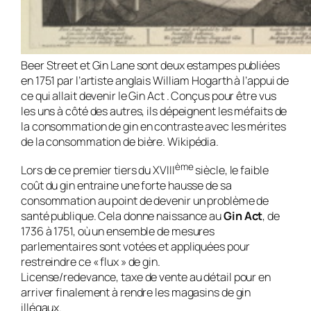
Beer Street et Gin Lane sont deux estampes publiées
en 1751 par l’artiste anglais William Hogarth à l’appui de
ce qui allait devenir le Gin Act . Conçus pour être vus
les uns à côté des autres, ils dépeignent les méfaits de
la consommation de gin en contraste avec les mérites
de la consommation de bière. Wikipédia.
ème
Lors de ce premier tiers du XVIII
siècle, le faible
coût du gin entraine une forte hausse de sa
consommation au point de devenir un problème de
santé publique. Cela donne naissance au
Gin Act
, de
1736 à 1751, où un ensemble de mesures
parlementaires sont votées et appliquées pour
restreindre ce « flux » de gin.
License/redevance, taxe de vente au détail pour en
arriver finalement à rendre les magasins de gin
illégaux.