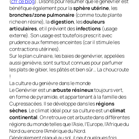
(
cfr ce blog
). Disons pour résumer que le genévrier est
bénéfique également pour la
sphère utérine
, les
bronches/zone pulmonaire
(comme toute plante
riche en résine), la
digestion
, les
douleurs
articulaires
, et il prévient des
infections
(usage
externe). Son usage est toutefois prescrit avec
prudence aux femmes enceintes (car il stimule les
contractions utérines).
Sur le plan culinaire, les baies de genévrier, appelées
aussi genièvre, sont surtout connues pour parfumer
les plats de gibier, les pâtés et bien sûr… La choucroute
!
La culture du genièvre dans le monde
Le Genévrier est un
arbuste résineux
toujours vert,
en forme de pyramide, et appartenant à la famille des
Cupressacées. Il se développe dans les
régions
sèches
. Le climat idéal pour sa culture est un
climat
continental
. On retrouve cet arbuste dans différentes
régions du monde telles que l’Asie, l’Europe, l’Afrique du
Nord ou encore l’Amérique du Nord.
Généralement plaqué au sol, il peut quelques fois