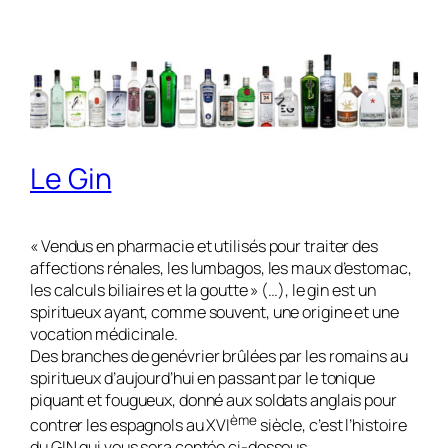
Le Gin
« Vendus en pharmacie et utilisés pour traiter des
affections rénales, les lumbagos, les maux d’estomac,
les calculs biliaires et la goutte » (…), le gin est un
spiritueux ayant, comme souvent, une origine et une
vocation médicinale.
Des branches de genévrier brûlées par les romains au
spiritueux d’aujourd’hui en passant par le tonique
piquant et fougueux, donné aux soldats anglais pour
ème
contrer les espagnols au XVI
siècle, c’est l’histoire
du GIN qui vous sera contée ci-dessous.