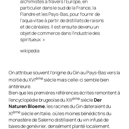
alchimistes à travers l’Europe, en
particulier dans le sud de la France, la
Flandre et les Pays-Bas, pour fournir de
l’aqua vitae à partir de distillats de raisins
et de céréales. Il est ensuite devenu un
objet de commerce dans l’industrie des
spiritueux. »
wikipedia
On attribue souvent l’origine du Gin au Pays-Bas vers la
ème
moitié du XVI
siècle mais celle-ci semble bien
antérieure.
Bien que les premières références écrites remontent à
ème
l’encyclopédie brugeoise du XIII
siècle
Der
Naturen Bloeme
, les racines du Gin dateraient du
ème
XI
siècle en Italie, où les moines bénédictins du
monastère de Salerno distillaient du vin infusé de
baies de genévrier, densément planté localement.