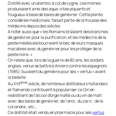
Distillé avec un alambic à col de cygne, ces moines
produisaient ainsi des aqua-vitae piquants et
fougueux à base de baies de genévrier. Cette plante,
considérée médicinale, faisait partie de la trousse des
médecins depuis des siècles.
A noter aussi que « les Romains brûlaient des branches
de genévrier pour la purification, et les médecins de la
peste médiévale bourraient le bec de leurs masques
macabres avec du genévrier pour les protéger de la
peste noire. »
On relate que, lors de la guerre de 80 ans, les soldats
anglais, venus se battre à Anvers contre les espagnols
(1585), buvaient du genièvre pour ses « vertus » avant
la bataille.
ème
Au XVII
siècle, de nombreux distillateurs hollandais
et flamands contribuent à populariser ce
Gin
en
redistillant de l’alcool d’orge malté ou du vin de malt
avec des baies de genévrier, de l’anis , du carvi , de la
coriandre , etc…
Ce distillat était vendu en pharmacie pour ses
vertus