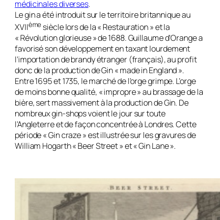
médicinales diverses
.
Le gin a été introduit sur le territoire britannique au
ème
XVII
siècle lors de la « Restauration » et la
« Révolution glorieuse » de 1688. Guillaume d’Orange a
favorisé son développement en taxant lourdement
l’importation de brandy étranger (français), au profit
donc de la production de Gin « made in England ».
Entre 1695 et 1735, le marché de l’orge grimpe. L’orge
de moins bonne qualité, « impropre » au brassage de la
bière, sert massivement à la production de Gin. De
nombreux gin-shops voient le jour sur toute
l’Angleterre et de façon concentrée à Londres. Cette
période « Gin craze » est illustrée sur les gravures de
William Hogarth « Beer Street » et « Gin Lane ».