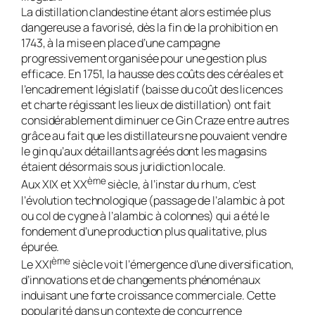
La distillation clandestine étant alors estimée plus
dangereuse a favorisé, dès la fin de la prohibition en
1743, à la mise en place d’une campagne
progressivement organisée pour une gestion plus
efficace. En 1751, la hausse des coûts des céréales et
l’encadrement législatif (baisse du coût des licences
et charte régissant les lieux de distillation) ont fait
considérablement diminuer ce
Gin Craze
entre autres
grâce au fait que les distillateurs ne pouvaient vendre
le gin qu’aux détaillants agréés dont les magasins
étaient désormais sous juridiction locale.
ème
Aux XIX et XX
siècle, à l’instar du rhum, c’est
l’évolution technologique (passage de l’alambic à pot
ou col de cygne à l’alambic à colonnes) qui a été le
fondement d’une production plus qualitative, plus
épurée.
ème
Le XXI
siècle voit l’émergence d’une diversification,
d’innovations et de changements phénoménaux
induisant une forte croissance commerciale. Cette
popularité dans un contexte de concurrence