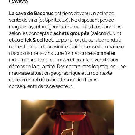
Caviste
La cave de Bacchus
est donc devenu un point de
vente de vins (et Spiritueux). Ne disposant pas de
magasin ayant « pignon sur rue », nous fonctionnions
selon les concepts d’
achats groupés
(salons du vin)
et du
click & collect.
Le point fort du service rendu à
notre clientèle de proximité était le conseil en matière
d’accords mets-vins. Une formation de sommelier
induit naturellement un intérêt pour la diversité aux
dépens de la quantité. Des contraintes logistiques, une
mauvaise situation géographique et un contexte
concurrentiel défavorable sont des freins
conséquents dans ce secteur.