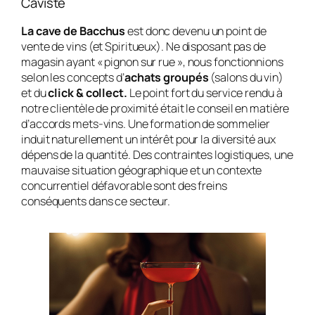
Caviste
La cave de Bacchus
est donc devenu un point de
vente de vins (et Spiritueux). Ne disposant pas de
magasin ayant « pignon sur rue », nous fonctionnions
selon les concepts d’
achats groupés
(salons du vin)
et du
click & collect.
Le point fort du service rendu à
notre clientèle de proximité était le conseil en matière
d’accords mets-vins. Une formation de sommelier
induit naturellement un intérêt pour la diversité aux
dépens de la quantité. Des contraintes logistiques, une
mauvaise situation géographique et un contexte
concurrentiel défavorable sont des freins
conséquents dans ce secteur.