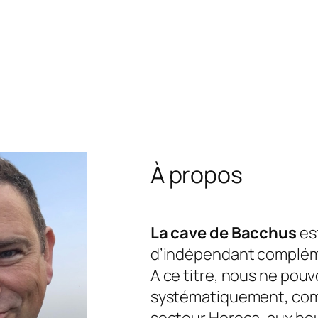
À propos
La cave de Bacchus
est
d’indépendant complém
A ce titre, nous ne pou
systématiquement, com
secteur Horeca, aux he