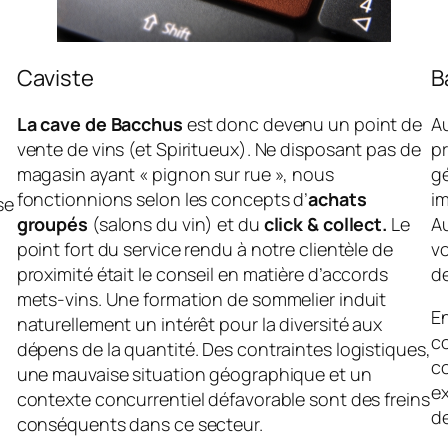
Caviste
B
La cave de Bacchus
est donc devenu un point de
Au
vente de vins (et Spiritueux). Ne disposant pas de
pr
magasin ayant « pignon sur rue », nous
gé
fonctionnions selon les concepts d’
achats
i
se
groupés
(salons du vin) et du
click & collect.
Le
Au
point fort du service rendu à notre clientèle de
vo
proximité était le conseil en matière d’accords
de
mets-vins. Une formation de sommelier induit
E
naturellement un intérêt pour la diversité aux
c
dépens de la quantité. Des contraintes logistiques,
co
une mauvaise situation géographique et un
e
contexte concurrentiel défavorable sont des freins
d
conséquents dans ce secteur.