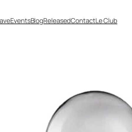
cave
Events
Blog
Released
Contact
Le Club