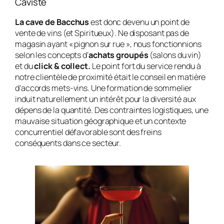
Caviste
La cave de Bacchus
est donc devenu un point de
vente de vins (et Spiritueux). Ne disposant pas de
magasin ayant « pignon sur rue », nous fonctionnions
selon les concepts d’
achats groupés
(salons du vin)
et du
click & collect.
Le point fort du service rendu à
notre clientèle de proximité était le conseil en matière
d’accords mets-vins. Une formation de sommelier
induit naturellement un intérêt pour la diversité aux
dépens de la quantité. Des contraintes logistiques, une
mauvaise situation géographique et un contexte
concurrentiel défavorable sont des freins
conséquents dans ce secteur.