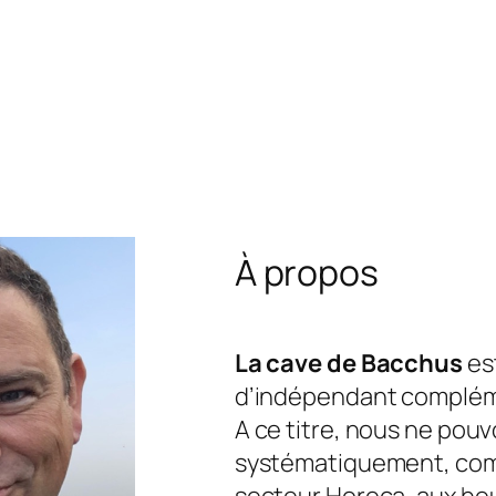
À propos
La cave de Bacchus
est
d’indépendant complém
A ce titre, nous ne pou
systématiquement, com
secteur Horeca, aux he