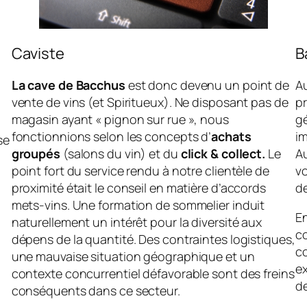
Caviste
B
La cave de Bacchus
est donc devenu un point de
Au
vente de vins (et Spiritueux). Ne disposant pas de
pr
magasin ayant « pignon sur rue », nous
gé
fonctionnions selon les concepts d’
achats
i
se
groupés
(salons du vin) et du
click & collect.
Le
Au
point fort du service rendu à notre clientèle de
vo
proximité était le conseil en matière d’accords
de
mets-vins. Une formation de sommelier induit
E
naturellement un intérêt pour la diversité aux
c
dépens de la quantité. Des contraintes logistiques,
co
une mauvaise situation géographique et un
e
contexte concurrentiel défavorable sont des freins
d
conséquents dans ce secteur.