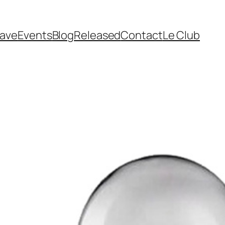
cave
Events
Blog
Released
Contact
Le Club