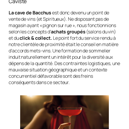
Caviste
La cave de Bacchus
est donc devenu un point de
vente de vins (et Spiritueux). Ne disposant pas de
magasin ayant « pignon sur rue », nous fonctionnions
selon les concepts d’
achats groupés
(salons du vin)
et du
click & collect.
Le point fort du service rendu à
notre clientèle de proximité était le conseil en matière
d’accords mets-vins. Une formation de sommelier
induit naturellement un intérêt pour la diversité aux
dépens de la quantité. Des contraintes logistiques, une
mauvaise situation géographique et un contexte
concurrentiel défavorable sont des freins
conséquents dans ce secteur.