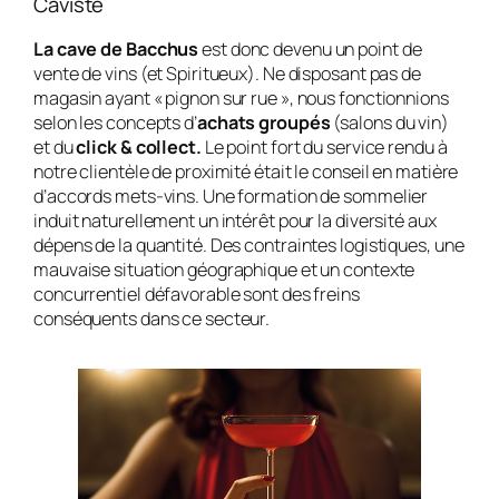
Caviste
La cave de Bacchus
est donc devenu un point de
vente de vins (et Spiritueux). Ne disposant pas de
magasin ayant « pignon sur rue », nous fonctionnions
selon les concepts d’
achats groupés
(salons du vin)
et du
click & collect.
Le point fort du service rendu à
notre clientèle de proximité était le conseil en matière
d’accords mets-vins. Une formation de sommelier
induit naturellement un intérêt pour la diversité aux
dépens de la quantité. Des contraintes logistiques, une
mauvaise situation géographique et un contexte
concurrentiel défavorable sont des freins
conséquents dans ce secteur.